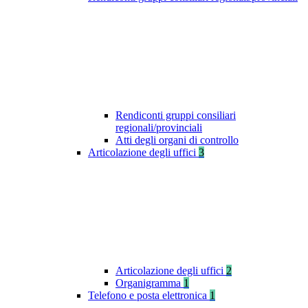
Rendiconti gruppi consiliari
regionali/provinciali
Atti degli organi di controllo
Articolazione degli uffici
3
Articolazione degli uffici
2
Organigramma
1
Telefono e posta elettronica
1