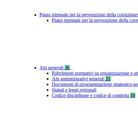
Piano triennale per la prevenzione della corruzione
Piano triennale per la prevenzione della co
Atti generali
36
Riferimenti normativi su organizzazione e at
Atti amministrativi generali
21
Documenti di programmazione strategico-ge
Statuti e leggi regionali
Codice disciplinare e codice di condotta
10