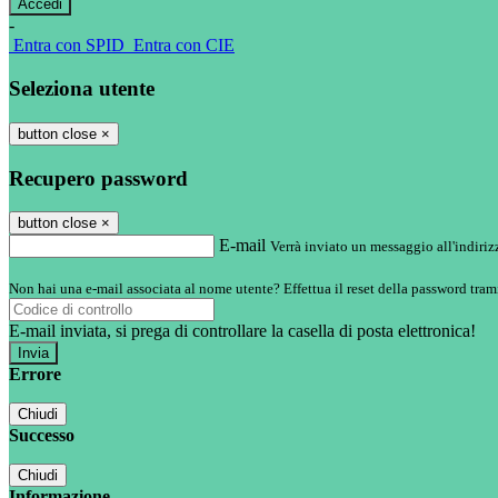
-
Entra con SPID
Entra con CIE
Seleziona utente
button close
×
Recupero password
button close
×
E-mail
Verrà inviato un messaggio all'indirizz
Non hai una e-mail associata al nome utente? Effettua il reset della password tram
E-mail inviata, si prega di controllare la casella di posta elettronica!
Errore
Chiudi
Successo
Chiudi
Informazione