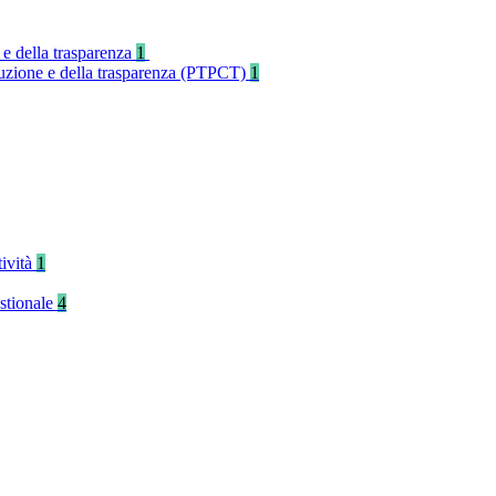
 e della trasparenza
1
rruzione e della trasparenza (PTPCT)
1
tività
1
stionale
4