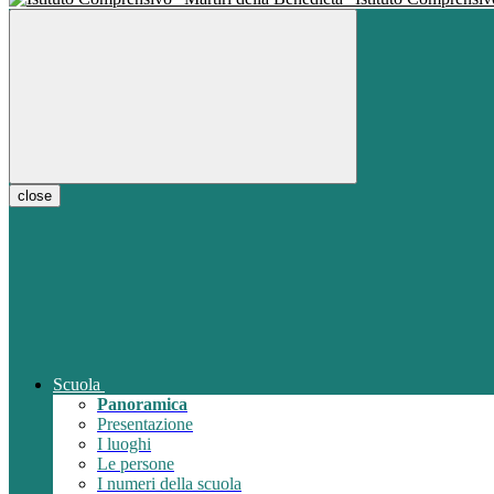
close
Scuola
Panoramica
Presentazione
I luoghi
Le persone
I numeri della scuola