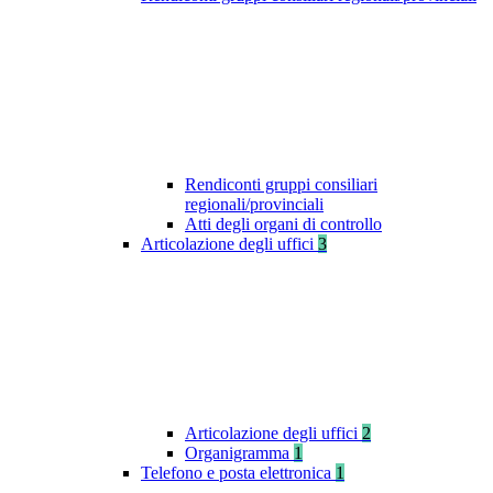
Rendiconti gruppi consiliari
regionali/provinciali
Atti degli organi di controllo
Articolazione degli uffici
3
Articolazione degli uffici
2
Organigramma
1
Telefono e posta elettronica
1