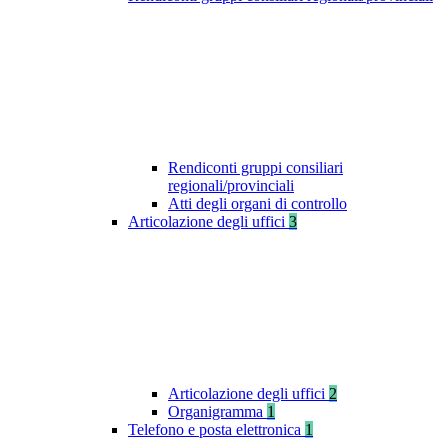
Rendiconti gruppi consiliari
regionali/provinciali
Atti degli organi di controllo
Articolazione degli uffici
3
Articolazione degli uffici
2
Organigramma
1
Telefono e posta elettronica
1