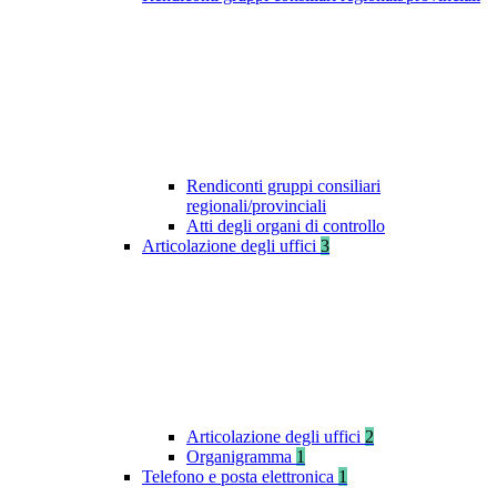
Rendiconti gruppi consiliari
regionali/provinciali
Atti degli organi di controllo
Articolazione degli uffici
3
Articolazione degli uffici
2
Organigramma
1
Telefono e posta elettronica
1