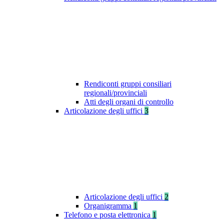
Rendiconti gruppi consiliari
regionali/provinciali
Atti degli organi di controllo
Articolazione degli uffici
3
Articolazione degli uffici
2
Organigramma
1
Telefono e posta elettronica
1