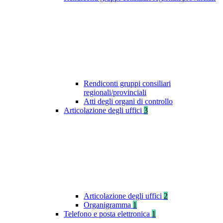
Rendiconti gruppi consiliari
regionali/provinciali
Atti degli organi di controllo
Articolazione degli uffici
3
Articolazione degli uffici
2
Organigramma
1
Telefono e posta elettronica
1