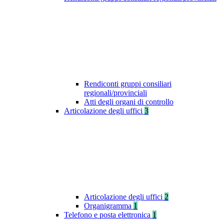
Rendiconti gruppi consiliari
regionali/provinciali
Atti degli organi di controllo
Articolazione degli uffici
3
Articolazione degli uffici
2
Organigramma
1
Telefono e posta elettronica
1