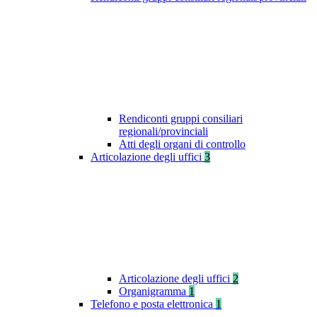
Rendiconti gruppi consiliari
regionali/provinciali
Atti degli organi di controllo
Articolazione degli uffici
3
Articolazione degli uffici
2
Organigramma
1
Telefono e posta elettronica
1