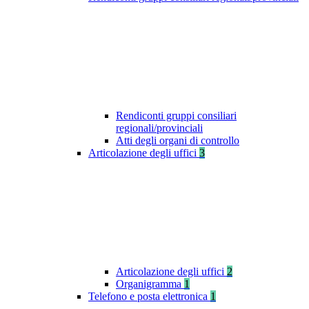
Rendiconti gruppi consiliari
regionali/provinciali
Atti degli organi di controllo
Articolazione degli uffici
3
Articolazione degli uffici
2
Organigramma
1
Telefono e posta elettronica
1