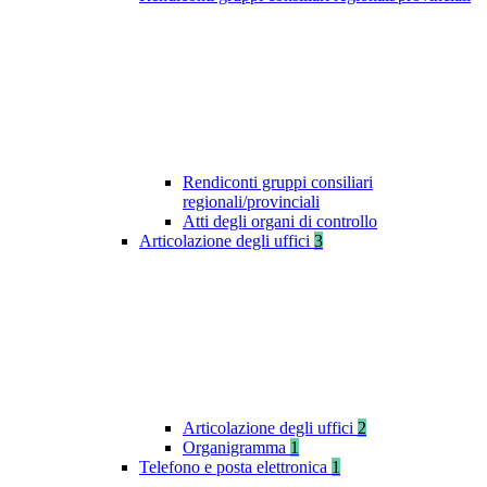
Rendiconti gruppi consiliari
regionali/provinciali
Atti degli organi di controllo
Articolazione degli uffici
3
Articolazione degli uffici
2
Organigramma
1
Telefono e posta elettronica
1