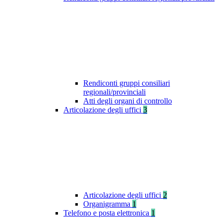
Rendiconti gruppi consiliari
regionali/provinciali
Atti degli organi di controllo
Articolazione degli uffici
3
Articolazione degli uffici
2
Organigramma
1
Telefono e posta elettronica
1