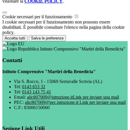
visionare la
COOKIE POLICY
.
Cookie necessari per il funzionamento
I cookie necessari per il funzionamento non possono essere
disabilitati. È possibile consultare l'elenco nella pagina della cookie
policy.
Accetta tutti
Salva le preferenze
Istituto Comprensivo "Martiri della Benedicta"
Contatti
Istituto Comprensivo "Martiri della Benedicta"
Via S. Rocco, 1 - 15069 Serravalle Scrivia (AL)
Tel:
0143 653 32
Tel:
0143 143 75 41
Email:
alic807009@istruzione.it
Link per inviare una mail
PEC:
alic807009@pec.istruzione.it
Link per inviare una mail
C.F.: 83006150060
Sezione Link Utili