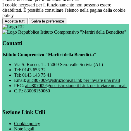
I cookie necessari per il funzionamento non possono essere
disabilitati. È possibile consultare l'elenco nella pagina della cookie
policy.
Accetta tutti
Salva le preferenze
Istituto Comprensivo "Martiri della Benedicta"
Contatti
Istituto Comprensivo "Martiri della Benedicta"
Via S. Rocco, 1 - 15069 Serravalle Scrivia (AL)
Tel:
0143 653 32
Tel:
0143 143 75 41
Email:
alic807009@istruzione.it
Link per inviare una mail
PEC:
alic807009@pec.istruzione.it
Link per inviare una mail
C.F.: 83006150060
Sezione Link Utili
Cookie policy
Note legali