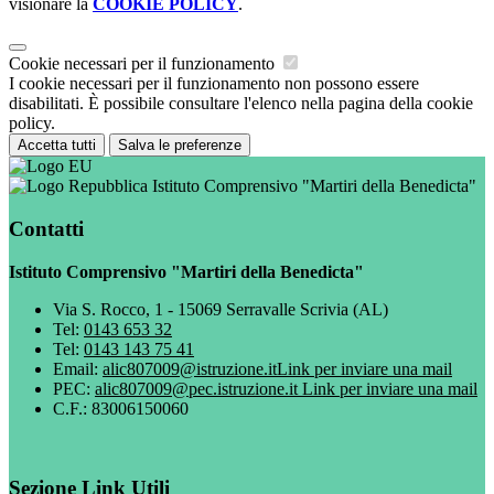
visionare la
COOKIE POLICY
.
Cookie necessari per il funzionamento
I cookie necessari per il funzionamento non possono essere
disabilitati. È possibile consultare l'elenco nella pagina della cookie
policy.
Accetta tutti
Salva le preferenze
Istituto Comprensivo "Martiri della Benedicta"
Contatti
Istituto Comprensivo "Martiri della Benedicta"
Via S. Rocco, 1 - 15069 Serravalle Scrivia (AL)
Tel:
0143 653 32
Tel:
0143 143 75 41
Email:
alic807009@istruzione.it
Link per inviare una mail
PEC:
alic807009@pec.istruzione.it
Link per inviare una mail
C.F.: 83006150060
Sezione Link Utili