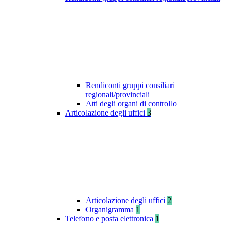
Rendiconti gruppi consiliari
regionali/provinciali
Atti degli organi di controllo
Articolazione degli uffici
3
Articolazione degli uffici
2
Organigramma
1
Telefono e posta elettronica
1