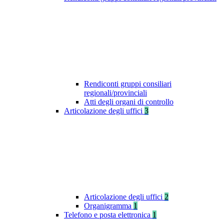
Rendiconti gruppi consiliari
regionali/provinciali
Atti degli organi di controllo
Articolazione degli uffici
3
Articolazione degli uffici
2
Organigramma
1
Telefono e posta elettronica
1