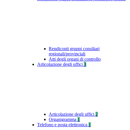
Rendiconti gruppi consiliari
regionali/provinciali
Atti degli organi di controllo
Articolazione degli uffici
3
Articolazione degli uffici
2
Organigramma
1
Telefono e posta elettronica
1