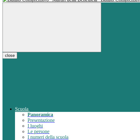
close
Scuola
Panoramica
Presentazione
I luoghi
Le persone
I numeri della scuola