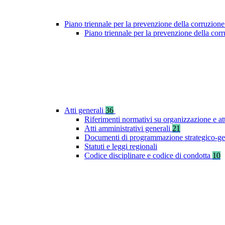
Piano triennale per la prevenzione della corruzione
Piano triennale per la prevenzione della co
Atti generali
36
Riferimenti normativi su organizzazione e at
Atti amministrativi generali
21
Documenti di programmazione strategico-ge
Statuti e leggi regionali
Codice disciplinare e codice di condotta
10