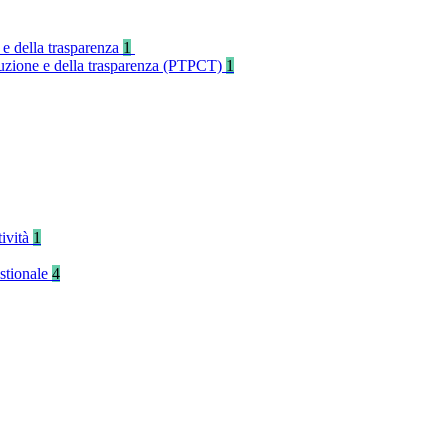
 e della trasparenza
1
rruzione e della trasparenza (PTPCT)
1
tività
1
stionale
4