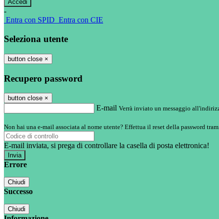
-
Entra con SPID
Entra con CIE
Seleziona utente
button close
×
Recupero password
button close
×
E-mail
Verrà inviato un messaggio all'indirizz
Non hai una e-mail associata al nome utente? Effettua il reset della password tram
E-mail inviata, si prega di controllare la casella di posta elettronica!
Errore
Chiudi
Successo
Chiudi
Informazione