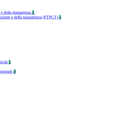
 e della trasparenza
1
rruzione e della trasparenza (PTPCT)
1
tività
1
stionale
4