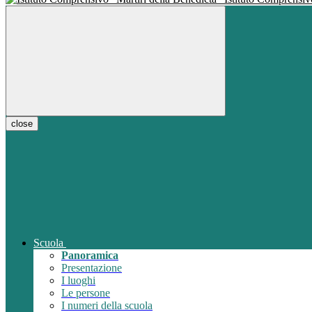
close
Scuola
Panoramica
Presentazione
I luoghi
Le persone
I numeri della scuola