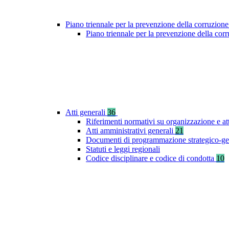
Piano triennale per la prevenzione della corruzione
Piano triennale per la prevenzione della co
Atti generali
36
Riferimenti normativi su organizzazione e at
Atti amministrativi generali
21
Documenti di programmazione strategico-ge
Statuti e leggi regionali
Codice disciplinare e codice di condotta
10