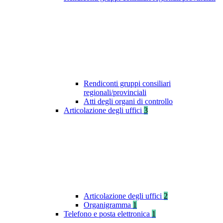
Rendiconti gruppi consiliari
regionali/provinciali
Atti degli organi di controllo
Articolazione degli uffici
3
Articolazione degli uffici
2
Organigramma
1
Telefono e posta elettronica
1